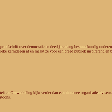
en proefschrift over democratie en deed jarenlang bestuurskundig onderz
litieke kernideeën af en maakt ze voor een breed publiek inspirerend en 
it en Ontwikkeling kijkt verder dan een doorsnee organisatieadviseur. 
rtoons.